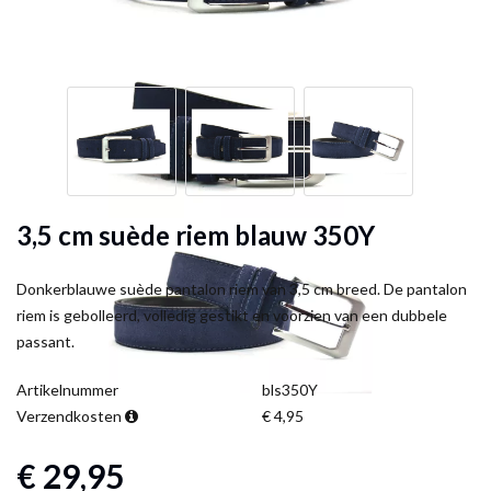
3,5 cm suède riem blauw 350Y
Donkerblauwe suède pantalon riem van 3,5 cm breed. De pantalon
riem is gebolleerd, volledig gestikt en voorzien van een dubbele
passant.
Artikelnummer
bls350Y
Verzendkosten
€ 4,95
€ 29,95