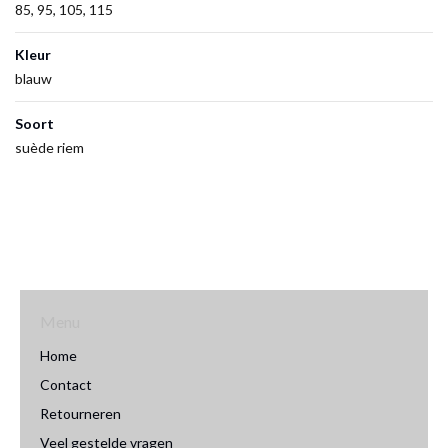
85, 95, 105, 115
Kleur
blauw
Soort
suède riem
Menu
Home
Contact
Retourneren
Veel gestelde vragen