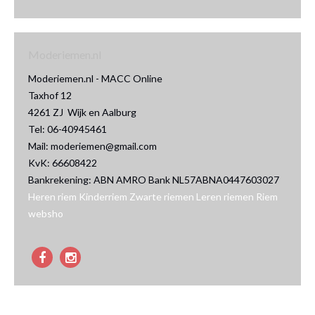
Moderiemen.nl
Moderiemen.nl - MACC Online
Taxhof 12
4261 ZJ Wijk en Aalburg
Tel: 06-40945461
Mail: moderiemen@gmail.com
KvK: 66608422
Bankrekening: ABN AMRO Bank NL57ABNA0447603027
Heren riem
Kinderriem
Zwarte riemen
Leren riemen
Riem
websho