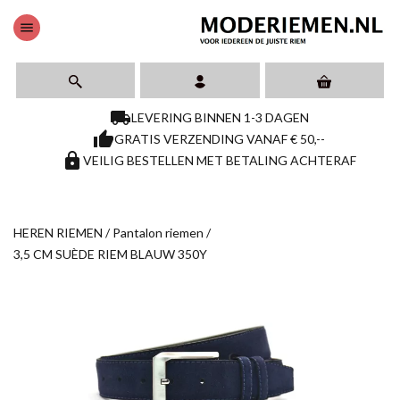
menu
local_shipping
LEVERING BINNEN 1-3 DAGEN
thumb_up
GRATIS VERZENDING VANAF € 50,--
https
VEILIG BESTELLEN MET BETALING ACHTERAF
HEREN RIEMEN
/
Pantalon riemen
/
3,5 CM SUÈDE RIEM BLAUW 350Y