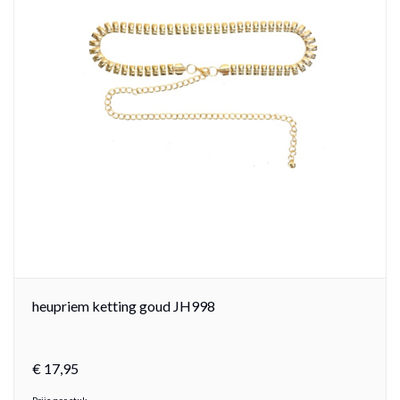
heupriem ketting goud JH998
€
17,
95