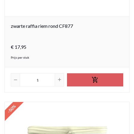
zwarte raffia riem rond CF877
€
17,
95
Prijs per stuk

add
remove
-50%