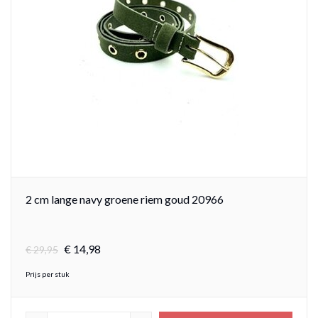
2 cm lange navy groene riem goud 20966
€
14,
98
€
29,95
Prijs per stuk