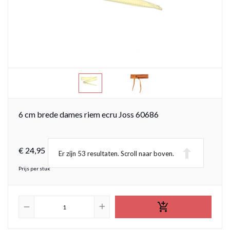
6 cm brede dames riem ecru Joss 60686
€
24,
95
Er zijn 53 resultaten. Scroll naar boven.
Prijs per stuk

add
remove