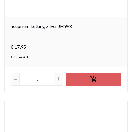
heupriem ketting zilver JH998
€
17,
95
Prijs per stuk

add
remove