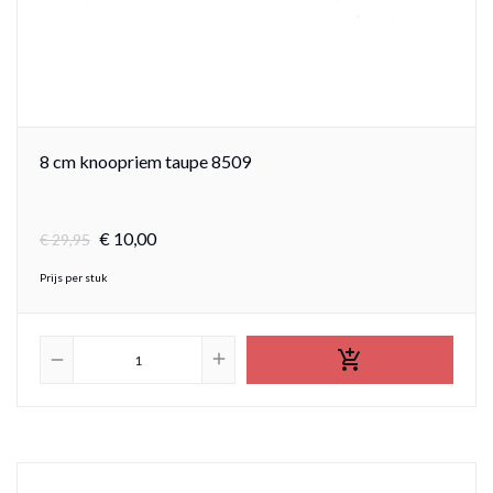
8 cm knoopriem taupe 8509
€
10,
00
€
29,95
Prijs per stuk

add
remove