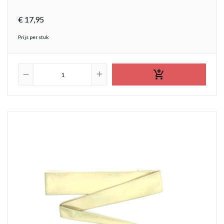
€
17,
95
Prijs per stuk

add
remove