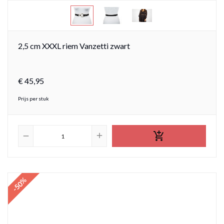
2,5 cm XXXL riem Vanzetti zwart
€
45,
95
Prijs per stuk

add
remove
-50%