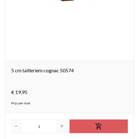
5 cm tailleriem cognac 50574
€
19,
95
Prijs per stuk

add
remove