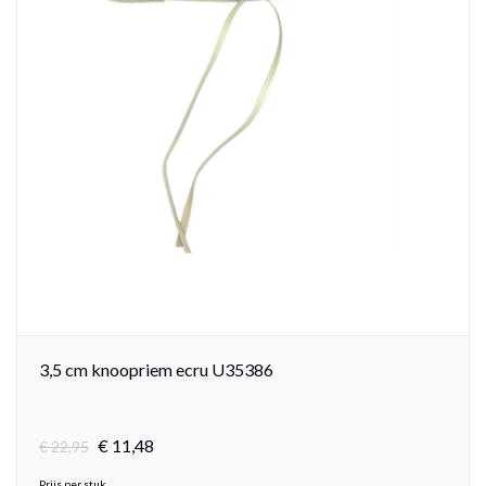
3,5 cm knoopriem ecru U35386
€
11,
48
€
22,95
Prijs per stuk