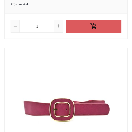
Prijs per stuk

add
remove