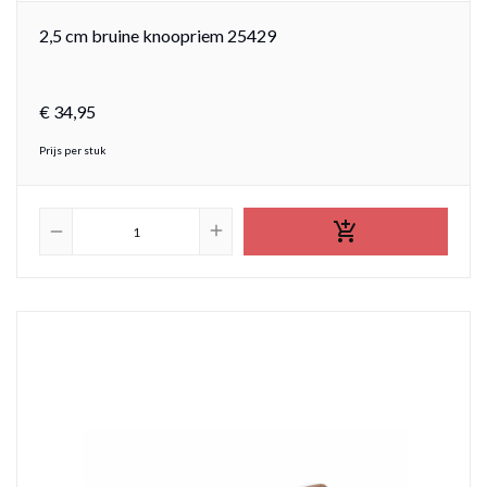
2,5 cm bruine knoopriem 25429
€
34,
95
Prijs per stuk

add
remove