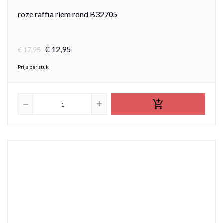
roze raffia riem rond B32705
€
12,
95
€
17,95
Prijs per stuk

add
remove