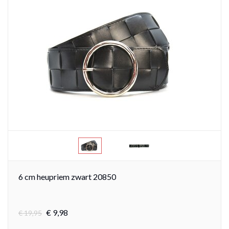
6 cm heupriem zwart 20850
€
9,
98
€
19,95