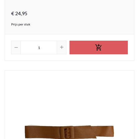
€
24,
95
Prijs per stuk

add
remove