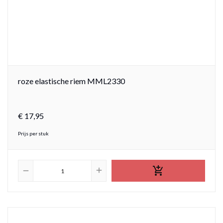
roze elastische riem MML2330
€
17,
95
Prijs per stuk

add
remove