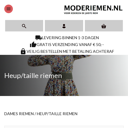
menu
local_shipping
LEVERING BINNEN 1-3 DAGEN
thumb_up
GRATIS VERZENDING VANAF € 50,--
https
VEILIG BESTELLEN MET BETALING ACHTERAF
Heup/taille riemen
DAMES RIEMEN
/
HEUP/TAILLE RIEMEN