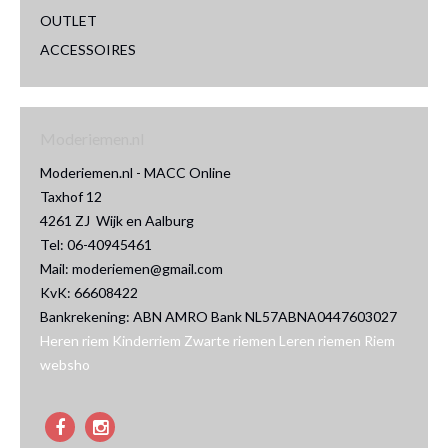
OUTLET
ACCESSOIRES
Moderiemen.nl
Moderiemen.nl - MACC Online
Taxhof 12
4261 ZJ Wijk en Aalburg
Tel: 06-40945461
Mail: moderiemen@gmail.com
KvK: 66608422
Bankrekening: ABN AMRO Bank NL57ABNA0447603027
Heren riem
Kinderriem
Zwarte riemen
Leren riemen
Riem
websho