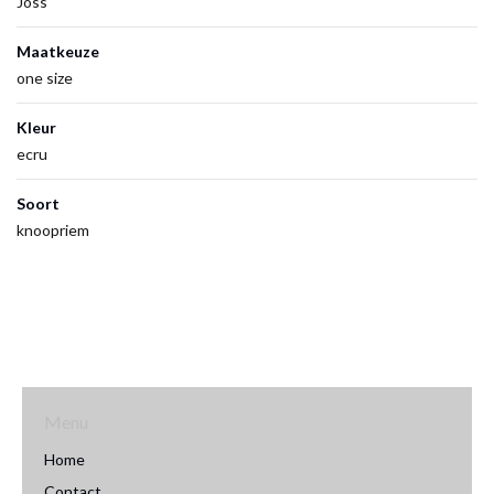
Joss
Maatkeuze
one size
Kleur
ecru
Soort
knoopriem
Menu
Home
Contact